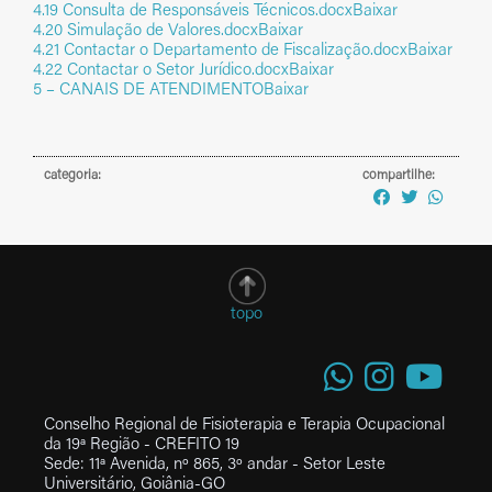
4.19 Consulta de Responsáveis Técnicos.docx
Baixar
4.20 Simulação de Valores.docx
Baixar
4.21 Contactar o Departamento de Fiscalização.docx
Baixar
4.22 Contactar o Setor Jurídico.docx
Baixar
5 – CANAIS DE ATENDIMENTO
Baixar
categoria:
compartilhe:
topo
Conselho Regional de Fisioterapia e Terapia Ocupacional
da 19ª Região - CREFITO 19
Sede: 11ª Avenida, nº 865, 3º andar - Setor Leste
Universitário, Goiânia-GO