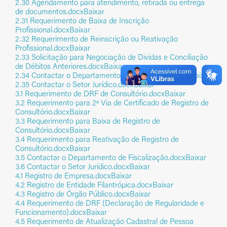
Portal da Transparência
2.30 Agendamento para atendimento, retirada ou entrega
de documentos.docx
Baixar
FAQ – Perguntas Frequentes
2.31 Requerimento de Baixa de Inscrição
Profissional.docx
Baixar
2.32 Requerimento de Reinscrição ou Reativação
Profissional.docx
Baixar
2.33 Solicitação para Negociação de Dividas e Conciliação
Fechar
de Débitos Anteriores.docx
Baixar
2.34 Contactar o Departamento de Fiscalização.docx
Baixar
2.35 Contactar o Setor Jurídico.docx
Baixar
3.1 Requerimento de DRF de Consultório.docx
Baixar
3.2 Requerimento para 2ª Via de Certificado de Registro de
Consultório.docx
Baixar
3.3 Requerimento para Baixa de Registro de
Consultório.docx
Baixar
3.4 Requerimento para Reativação de Registro de
Consultório.docx
Baixar
3.5 Contactar o Departamento de Fiscalização.docx
Baixar
3.6 Contactar o Setor Jurídico.docx
Baixar
4.1 Registro de Empresa.docx
Baixar
4.2 Registro de Entidade Filantrópica.docx
Baixar
4.3 Registro de Órgão Público.docx
Baixar
4.4 Requerimento de DRF (Declaração de Regularidade e
Funcionamento).docx
Baixar
4.5 Requerimento de Atualização Cadastral de Pessoa