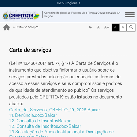
menu regionais
Conselho Regional de Fisioterapia e Terapia Ocupacional da 19ª
Região
Fechar
A-
A
A+
A
A
»
Carta de serviços
Carta de serviços
Serviços
(Lei nº 13.460/2017, art. 7º, § 1º) A Carta de Serviços é o
Portal do Profissional
instrumento que objetiva “informar o usuário sobre os
serviços prestados pelo órgão ou entidade, as formas de
Atendimento (Somente mensagens)
acesso a esses serviços e seus compromissos e padrões
Primeiro Registro Profissional
de qualidade de atendimento ao público”. Os serviços
Nada Consta (Certidão Negativa)
prestados pelo CREFITO‑19 estão listados no documento
abaixo:
Solicitação de Boletos ou Parcelamentos
Carta_de_Serviços_CREFITO_19_2026
Baixar
Consultar Profissional
1.1. Denúncia.docx
Baixar
1.2. Consulta de Inscritos
Baixar
Denúncia
1.2. Consulta de Inscritos.docx
Baixar
Fale Conosco
1.3 Solicitação de Apoio Institucional à Divulgação de