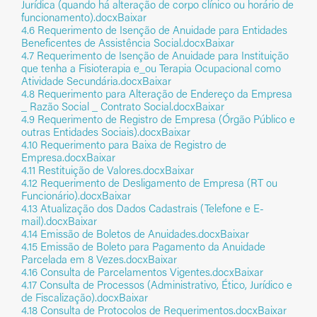
Jurídica (quando há alteração de corpo clínico ou horário de
funcionamento).docx
Baixar
4.6 Requerimento de Isenção de Anuidade para Entidades
Beneficentes de Assistência Social.docx
Baixar
4.7 Requerimento de Isenção de Anuidade para Instituição
que tenha a Fisioterapia e_ou Terapia Ocupacional como
Atividade Secundária.docx
Baixar
4.8 Requerimento para Alteração de Endereço da Empresa
_ Razão Social _ Contrato Social.docx
Baixar
4.9 Requerimento de Registro de Empresa (Órgão Público e
outras Entidades Sociais).docx
Baixar
4.10 Requerimento para Baixa de Registro de
Empresa.docx
Baixar
4.11 Restituição de Valores.docx
Baixar
4.12 Requerimento de Desligamento de Empresa (RT ou
Funcionário).docx
Baixar
4.13 Atualização dos Dados Cadastrais (Telefone e E-
mail).docx
Baixar
4.14 Emissão de Boletos de Anuidades.docx
Baixar
4.15 Emissão de Boleto para Pagamento da Anuidade
Parcelada em 8 Vezes.docx
Baixar
4.16 Consulta de Parcelamentos Vigentes.docx
Baixar
4.17 Consulta de Processos (Administrativo, Ético, Jurídico e
de Fiscalização).docx
Baixar
4.18 Consulta de Protocolos de Requerimentos.docx
Baixar