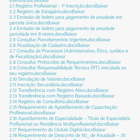
Eventos.docx
Baixar
2.1 Registro Profissional – 1ª Inscrição.docx
Baixar
2.2 Registro de Estagiário.docx
Baixar
Fisioterapia
2.3 Emissão de boleto para pagamento da anuidade em
parcela única.docx
Baixar
Definição e Símbolo
2.4 Emissão de boleto para pagamento da anuidade
parcelada em 8 vezes.docx
Baixar
Formação Acadêmica e Profissional
2.5 Consultar Parcelamentos Vigentes.docx
Baixar
Código de Ética
2.6 Atualização de Cadastro.docx
Baixar
2.7 Consulta de Processos (Administrativo, Ético, Jurídico e
CBO
de Fiscalização).docx
Baixar
Especialidades
2.8 Consultar Protocolos de Requerimentos.docx
Baixar
2.9 Consultar Responsabilidade Técnica (RT) vinculada ao
Referencial Brasileiro de Procedimentos Fisioterapêuticos –
seu registro.docx
Baixar
RBPF
2.10 Simulação de Valores.docx
Baixar
Jornada de Trabalho
2.11 Inscrição Secundária.docx
Baixar
2.12 Transferência com Registro Ativo.docx
Baixar
Regulamentação
2.13 Transferência com Registro Baixado.docx
Baixar
Parâmetros Assistenciais
2.14 Registro de Consultório.docx
Baixar
2.15 Requerimento de Apostilamento de Capacitação
Profissional.docx
Baixar
2.16 Apostilamento de Especialidade – Título de Especialista
Terapia Ocupacional
Profissional ou Residência Multiprofissional.docx
Baixar
2.17 Requerimento da Cédula Digital.docx
Baixar
Definição e Símbolo
2.18 Requerimento de Desconto de 50_ de Anuidade – 30