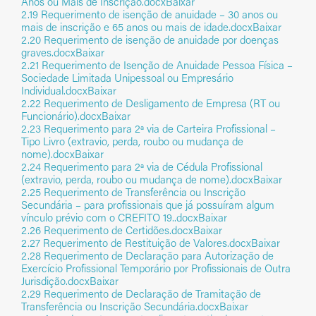
Anos ou Mais de Inscrição.docx
Baixar
Formação Acadêmica e Profissional
2.19 Requerimento de isenção de anuidade – 30 anos ou
Código de Ética
mais de inscrição e 65 anos ou mais de idade.docx
Baixar
2.20 Requerimento de isenção de anuidade por doenças
CBO
graves.docx
Baixar
2.21 Requerimento de Isenção de Anuidade Pessoa Física –
Especialidades
Sociedade Limitada Unipessoal ou Empresário
Atuação e/ou utilização de técnica
Individual.docx
Baixar
2.22 Requerimento de Desligamento de Empresa (RT ou
RNHTO
Funcionário).docx
Baixar
Jornada de Trabalho
2.23 Requerimento para 2ª via de Carteira Profissional –
Tipo Livro (extravio, perda, roubo ou mudança de
Regulamentação
nome).docx
Baixar
Parâmetros Assistenciais
2.24 Requerimento para 2ª via de Cédula Profissional
(extravio, perda, roubo ou mudança de nome).docx
Baixar
2.25 Requerimento de Transferência ou Inscrição
Secundária – para profissionais que já possuíram algum
Acesso à Informação
vínculo prévio com o CREFITO 19..docx
Baixar
2.26 Requerimento de Certidões.docx
Baixar
Institucional
2.27 Requerimento de Restituição de Valores.docx
Baixar
2.28 Requerimento de Declaração para Autorização de
Legislação
Exercício Profissional Temporário por Profissionais de Outra
Ouvidoria
Jurisdição.docx
Baixar
2.29 Requerimento de Declaração de Tramitação de
Carta de serviços
Transferência ou Inscrição Secundária.docx
Baixar