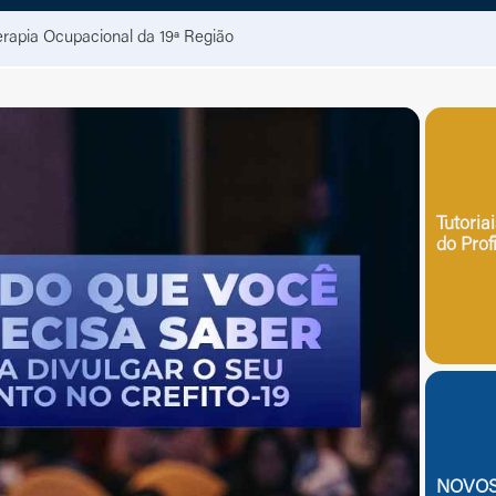
erapia Ocupacional da 19ª Região
a
Terapia Ocupacional
Tutoria
do Prof
e Símbolo
Definição e Símbolo
cadêmica e Profissional
Formação Acadêmica e Profissio
Ética
Código de Ética
CBO
ades
Especialidades
 Brasileiro de Procedimentos
Atuação e/ou utilização de técni
êuticos – RBPF
RNHTO
 Trabalho
Jornada de Trabalho
NOVOS
tação