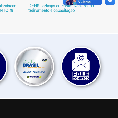
ularidades
DEFIS participa de Fórum Nacional de
EFITO-19
treinamento e capacitação