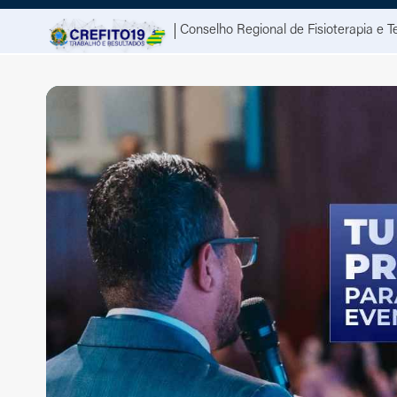
Conselho Regional de Fisioterapia e T
Serviços
Fisioterapi
Portal do Profissional
Definição 
Atendimento (Somente mensagens)
Formação A
Primeiro Registro Profissional
Código de 
Nada Consta (Certidão Negativa)
CBO
Solicitação de Boletos ou Parcelamentos
Especialid
Consultar Profissional
Referencial
Fisioterap
Denúncia
Jornada de
Fale Conosco
Regulamen