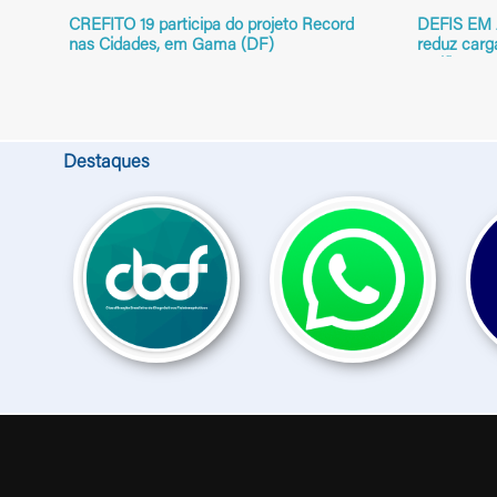
CREFITO 19 participa do projeto Record
DEFIS EM 
nas Cidades, em Gama (DF)
reduz carg
notificação
Destaques