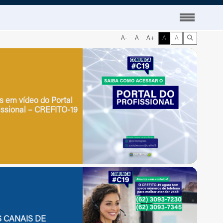
A-
A
A+
A
A
Fechar
Acesso à Informação
is em vídeo do Portal
issional – CREFITO-19
Institucional
nal
Legislação
Ouvidoria
Carta de serviços
Portal da Transparência
ca
FAQ – Perguntas Frequentes
 CANAIS DE