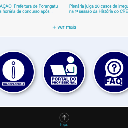
AÇÃO: Prefeitura de Porangatu
Plenária julga 20 casos de irreg
a horária de concurso após
na 1ª sessão da História do CR
+ ver mais
topo